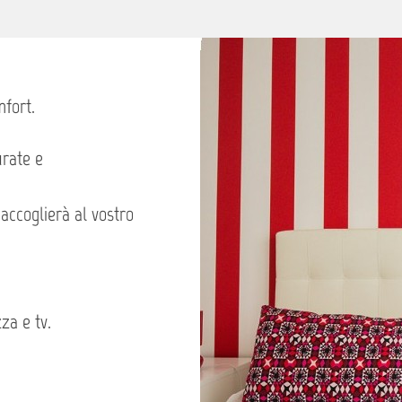
mfort.
urate e
accoglierà al vostro
zza e tv.